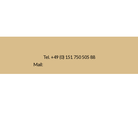
Tel. +49 (0) 151 750 505 88
Mail:
info@hahnenkamm-alpakas.de
Alpakas
Wanderungen
Events
Kontakt