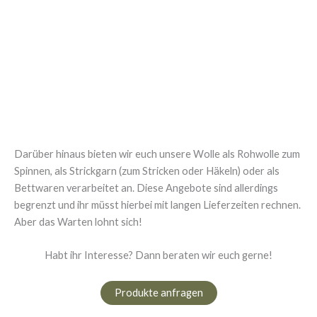
temperaturregulierend und hautschmeichelnd, 
Produkte für Jung und Alt
Alpaka-Seife
Duftet super frisch, enthält Alpaka Keratin, rü
auch als festes Duschgel oder Shampoo ver
Darüber hinaus bieten wir euch unsere Wolle als Rohwolle zum
Spinnen, als Strickgarn (zum Stricken oder Häkeln) oder als
Bettwaren verarbeitet an. Diese Angebote sind allerdings
begrenzt und ihr müsst hierbei mit langen Lieferzeiten rechnen.
Aber das Warten lohnt sich!
Habt ihr Interesse? Dann beraten wir euch gerne!
Produkte anfragen